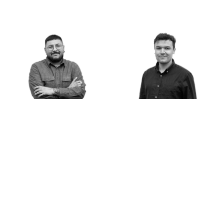
Benjamín Ortega
Vicente Garrido
Arquitecto
Arquitecto
Copyright © 2025 Bbats